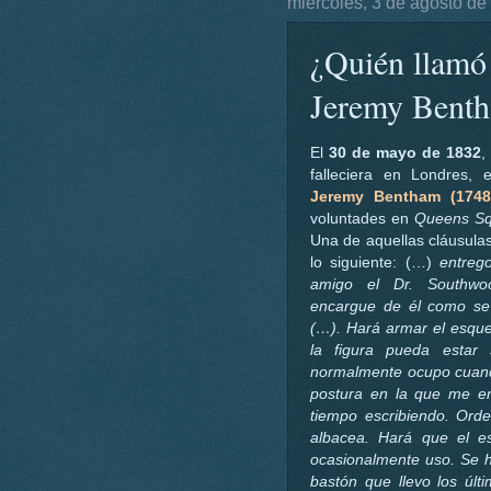
miércoles, 3 de agosto de
¿Quién llamó
Jeremy Bent
El
30 de mayo de 1832
,
falleciera en Londres, el
Jeremy Bentham (1748
voluntades en
Queens Sq
Una de aquellas cláusulas
lo siguiente: (…)
entreg
amigo el Dr. Southw
encargue de él como se
(…). Hará armar el esque
la figura pueda estar 
normalmente ocupo cuand
postura en la que me en
tiempo escribiendo. Ord
albacea. Hará que el e
ocasionalmente uso. Se ha
bastón que llevo los últ