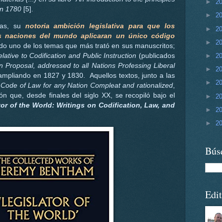
►
2
 en 1780
[5].
►
2
das, su
notoria ambición legislativa para que los
►
2
s naciones del mundo aplicaran un único código
►
2
do uno de los temas que más trató en sus manuscritos;
lative to Codification and Public Instruction
(publicados
►
2
on Proposal, addressed to all Nations Professing Liberal
►
2
mpliando en 1827 y 1830. Aquellos textos, junto a las
►
2
 Code of Law for any Nation Compleat and rationalized
,
ón que, desde finales del siglo XX, se recopiló bajo el
►
2
tor of the World: Writings on Codification, Law, and
►
2
►
2
Bús
Edit