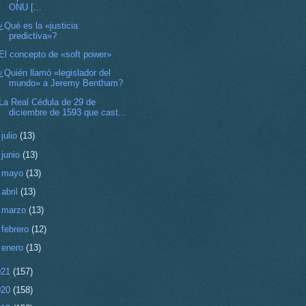
ONU [...
¿Qué es la «justicia
predictiva»?
El concepto de «soft power»
¿Quién llamó «legislador del
mundo» a Jeremy Bentham?
La Real Cédula de 29 de
diciembre de 1593 que cast...
►
julio
(13)
►
junio
(13)
►
mayo
(13)
►
abril
(13)
►
marzo
(13)
►
febrero
(12)
►
enero
(13)
021
(157)
020
(158)