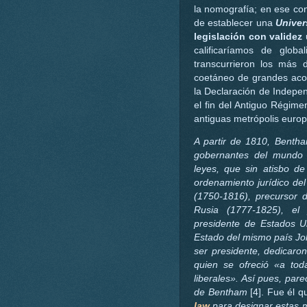
la nomografía; en ese con
de establecer una
Univer
legislación con validez 
calificaríamos de glob
transcurrieron los más
coetáneo de grandes acon
la Declaración de Indepe
el fin del Antiguo Régim
antiguas metrópolis euro
A partir de 1810, Benth
gobernantes del mundo 
leyes, que sin atisbo d
ordenamiento jurídico de
(1750-1816), precursor d
Rusia (1777-1825), el 
presidente de Estados U
Estado del mismo país Jo
ser presidente, dedicaron
quien se ofreció «a tod
liberales». Así pues, par
de Bentham
[4]. Fue él q
law
para designar estas mat