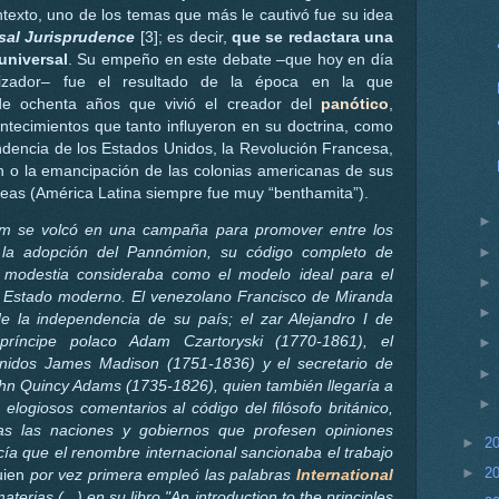
texto, uno de los temas que más le cautivó fue su idea
sal Jurisprudence
[3]; es decir,
que se redactara una
universal
. Su empeño en este debate –que hoy en día
alizador– fue el resultado de la época en la que
 de ochenta años que vivió el creador del
panótico
,
tecimientos que tanto influyeron en su doctrina, como
ndencia de los Estados Unidos, la Revolución Francesa,
en o la emancipación de las colonias americanas de sus
peas (América Latina siempre fue muy “benthamita”).
am se volcó en una campaña para promover entre los
la adopción del Pannómion, su código completo de
e modestia consideraba como el modelo ideal para el
l Estado moderno. El venezolano Francisco de Miranda
e la independencia de su país; el zar Alejandro I de
príncipe polaco Adam Czartoryski (1770-1861), el
nidos James Madison (1751-1836) y el secretario de
hn Quincy Adams (1735-1826), quien también llegaría a
 elogiosos comentarios al código del filósofo británico,
as las naciones y gobiernos que profesen opiniones
►
2
ecía que el renombre internacional sancionaba el trabajo
►
2
uien
por vez primera empleó las palabras
International
erias (...) en su libro "An introduction to the principles