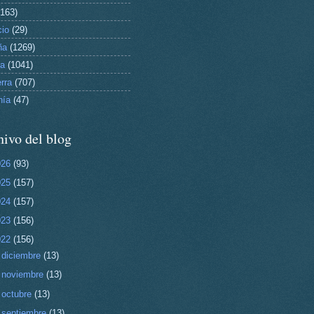
(163)
io
(29)
ña
(1269)
pa
(1041)
rra
(707)
nía
(47)
ivo del blog
026
(93)
025
(157)
024
(157)
023
(156)
022
(156)
►
diciembre
(13)
►
noviembre
(13)
►
octubre
(13)
►
septiembre
(13)