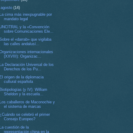
▼
agosto
(14)
La cima más inexpugnable por
mandato legal
UNCITRAL y la «Convención
sobre Comunicaciones Ele...
Sobre el «darrab» que vigilaba
las calles andalusí...
Organizaciones internacionales
(XXVIII): Organizac...
La Declaración Universal de los
Derechos de los Pu...
El origen de la diplomacia
cultural española
Biotipologías (y IV): William
Sheldon y la escuela...
Los caballeros de Maconochie y
el sistema de marcas
¿Cuándo se celebró el primer
Consejo Europeo?
La cuestión de la
representación china en la