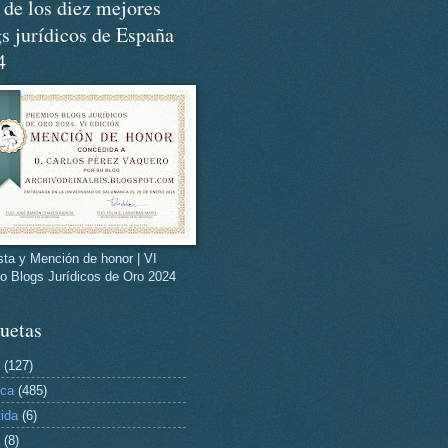
de los diez mejores
s jurídicos de España
4
ista y Mención de honor | VI
o Blogs Jurídicos de Oro 2024
uetas
(127)
ica
(485)
tida
(6)
(8)