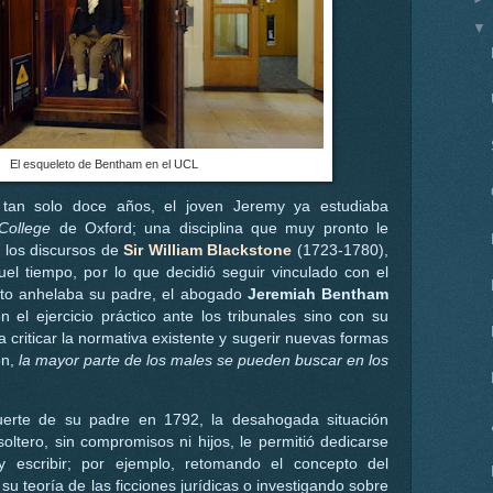
El esqueleto de Bentham en el UCL
tan solo doce años, el joven Jeremy ya estudiaba
College
de Oxford; una disciplina que muy pronto le
 los discursos de
Sir William Blackstone
(1723-1780),
uel tiempo, por lo que decidió seguir vinculado con el
nto anhelaba su padre, el abogado
Jeremiah Bentham
 el ejercicio práctico ante los tribunales sino con su
a criticar la normativa existente y sugerir nuevas formas
ón,
la mayor parte de los males se pueden buscar en los
uerte de su padre en 1792, la desahogada situación
ltero, sin compromisos ni hijos, le permitió dedicarse
y escribir; por ejemplo, retomando el concepto del
 su teoría de las ficciones jurídicas o investigando sobre