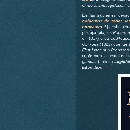
of moral and legislation"
En las siguientes déca
gobiernos de todas la
normativo
[6] acabó sien
por ejemplo, los
Papers re
en 1817) o su
Codificati
Opinions
(1822) que fue a
First Lines of a Proposed
conforman la actual edici
glorioso
título de
Legisla
Education
.