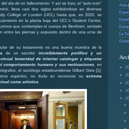
del día de mi fallecimiento.
Y así se hizo; el “auto-icon”
Asia
nó, lleva casi dos siglos exhibiéndose en diversas
Espac
sity College of London
(UCL) hasta que, en 2020, se
Espa
zamiento en la planta baja del UCL's Student Centre,
alumnos que contemplan el cuerpo de Bentham, sentado
Euro
tón entre las piernas y expuesto dentro de una urna de
La Tie
Ocea
ngular de su testamento es una buena muestra de la
ca
de un escritor
increíblemente prolífico y un
Arch
olosal temeridad de intentar catalogar y etiquetar
del comportamiento humano y sus motivaciones
, en
►
2
ógrafos, el sociólogo estadounidense Gilbert Geis [1];
►
2
 otros expertos, no duda en reconocer su
extrema
ctual como artística
.
►
2
►
2
▼
2