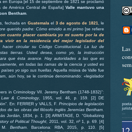
a en Europa [el 15 de septiembre de 1821 se proclamó
a de América Central de España]
Valle mantuvo una
 con Bentham
.
as, fechada en
Guatemala
el
3 de agosto de 1821
, le
pre querido padre: Cómo envidio a mi primo
[se refiere
on cuanto placer cambiaría yo mi suerte por la de
a vivir en la residencia del mejor legislador del
acer circular su Código Constitucional. La luz de
Las
stas tierras. Usted desea, como yo, la instrucción
cons
 para que ésta avance. Hay autoridades a las que es
sem
inuamente, en todas las ramas de la ciencia y usted es
s países yo sigo sus huellas
. Aquella misiva de Valle fue
am, aún hoy, se le continúe denominando: «legislador
neers in Criminology VII. Jeremy Bentham (1748-1832)”:
l Law & Criminology
, 1955, vol. 46, p. 159. [2] DE
poeta
ión”. En: FERRER y VALLS, F.
Principios de legislación
juris
ados de las obras del filósofo inglés Jeremías Bentham.
...
ás Jordán, 1834, p. 1. [3] ARMITAGE, D. “Globalizing
story of Political Thought
, 2011, vol. 32, nº 1, p. 69. [4]
; M.
Bentham
. Barcelona: RBA, 2015, p. 110. [5]