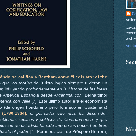
Ca
Vallad
cpva
cpvaq
archi
Ver to
Seg
ándo se calificó a Bentham como “Legislator of the
que las teorías del jurista inglés siempre tuvieron un
a; influyendo
profundamente en la historia de las ideas
de América Española desde Argentina con
[Bernardino]
mérica con Valle
[7]. Este último autor era el economista
ano (de origen hondureño pero formado en Guatemala)
 (1780-1834),
el pensador que más ha discurrido
oblemas sociales y políticos de Centroamérica, y que
ntuición de estadista ha sido uno de los pocos hombres
Núm
tecido el poder
[7]. Por mediación de Próspero Herrera,