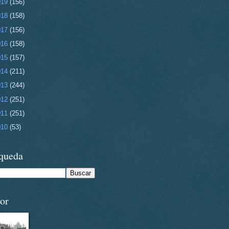
019
(156)
018
(158)
017
(156)
016
(158)
015
(157)
014
(211)
013
(244)
012
(251)
011
(251)
010
(53)
queda
or