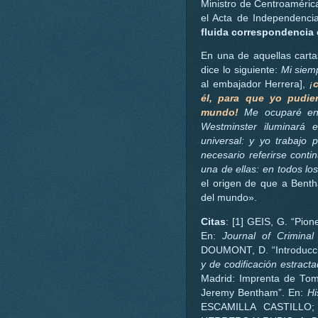
Ministro de Centroaméric
el Acta de Independenci
fluida correspondencia
En una de aquellas cart
dice lo siguiente:
Mi siem
al embajador Herrera],
¡
c
él, para que yo pudier
mundo!
Me ocuparé en h
Westminster iluminará e
universal: y yo trabajo
necesario referirse cont
una de ellas: en todos lo
el origen de que a Benth
del mundo».
Citas
: [1] GEIS, G. “Pio
En:
Journal of Crimina
DOUMONT, D. “Introducc
y de codificación estract
Madrid: Imprenta de Tom
Jeremy Bentham”. En:
Hi
ESCAMILLA CASTILLO