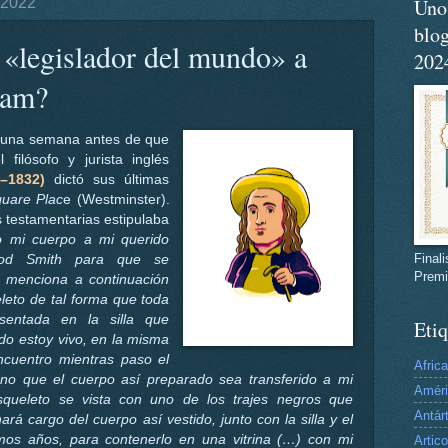
 2022
Uno 
blog
 «legislador del mundo» a
202
ham?
 una semana antes de que
 filósofo y jurista inglés
–1832)
dictó sus últimas
uare Plac
e (Westminster).
 testamentarias estipulaba
o mi cuerpo a mi querido
Final
ood Smith para que se
Premi
 menciona a continuación
leto de tal forma que toda
sentada en la silla que
Etiq
o estoy vivo, en la misma
cuentro mientras paso el
Africa
eno que el cuerpo así preparado sea transferido a mi
Amér
squeleto se vista con uno de los trajes negros que
Antár
rá cargo del cuerpo así vestido, junto con la silla y el
imos años, para contenerlo en una vitrina (…) con mi
Artico