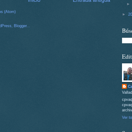
Inicio
Entrada antigua
os (Atom)
►
2
Bús
Edit
Ca
Vallad
cpva
cpvaq
archi
Ver to