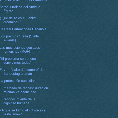
Actos jurídicos del Antiguo
Egipto
¿Qué delito es el «child
grooming»?
La Real Farmacopea Española
Los premios Stella (Stella
Awards)
Las mutilaciones genitales
femeninas (MGF)
"El problema con el que
convivimos todos"
El voto “salto del carnero” del
Bundestag alemán
La protección subsidiaria
El marcado de fechas: duración
mínima vs caducidad
El reconocimiento de la
dignidad humana
¿A qué se llamó el «divorcio a
la italiana»?