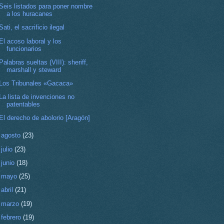
Seis listados para poner nombre
a los huracanes
Sati, el sacrificio ilegal
El acoso laboral y los
funcionarios
Palabras sueltas (VIII): sheriff,
marshall y steward
Los Tribunales «Gacaca»
La lista de invenciones no
patentables
El derecho de abolorio [Aragón]
►
agosto
(23)
►
julio
(23)
►
junio
(18)
►
mayo
(25)
►
abril
(21)
►
marzo
(19)
►
febrero
(19)