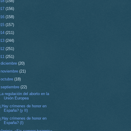
018
(158)
017
(156)
016
(158)
015
(157)
014
(211)
013
(244)
012
(251)
011
(251)
►
diciembre
(20)
►
noviembre
(21)
►
octubre
(18)
▼
septiembre
(22)
La regulación del aborto en la
Unión Europea
¿Hay crímenes de honor en
España? (y II)
¿Hay crímenes de honor en
España? (I)
Virginia: «Sic semper tyrannis»