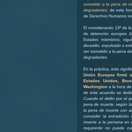
sometido a la pena de mu
degradantes
; de esta for
de Derechos Humanos sob
El considerando 13º de la
de detención europea (
Estados miembros, sigu
devuelto, expulsado o ext
ser sometido a la pena de
degradantes
.
En la práctica, esto signi
Unión Europea firmó u
Estados Unidos, Brus
Washington
a la hora de 
de este acuerdo se dedic
Cuando el delito por el q
pena de muerte, según la 
la pena de muerte con arr
conceder la extradició
muerte a la persona en c
requirente no puede cu