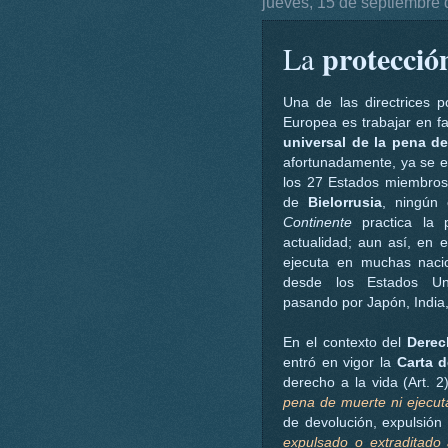
jueves, 15 de septiembre
protecció
La
Una de las directrices p
Europea es trabajar en f
universal de la pena d
afortunadamente, ya se e
los 27 Estados miembros 
de
Bielorrusia
, ningún
Continente
practica la 
actualidad; aun así, en 
ejecuta en muchas nacio
desde los Estados Un
pasando por Japón, India,
En el contexto del
Derec
entró en vigor la
Carta 
derecho a la vida (Art. 
pena de muerte ni ejecu
de devolución, expulsión
expulsado o extraditado