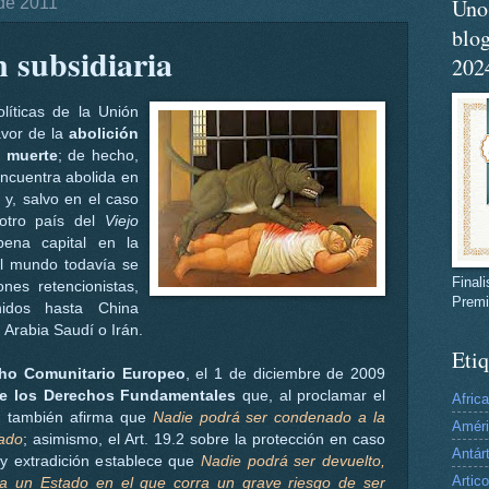
 de 2011
Uno 
blog
n subsidiaria
202
olíticas de la Unión
avor de la
abolición
e muerte
; de hecho,
ncuentra abolida en
y, salvo en el caso
 otro país del
Viejo
pena capital en la
el mundo todavía se
Final
nes retencionistas,
Premi
idos hasta China
 Arabia Saudí o Irán.
Etiq
ho Comunitario Europeo
, el 1 de diciembre de 2009
de los Derechos Fundamentales
que, al proclamar el
Africa
2) también afirma que
Nadie podrá ser condenado a la
Amér
tado
; asimismo, el Art. 19.2 sobre la protección en caso
Antár
 y extradición establece que
Nadie podrá ser devuelto,
Artico
 a un Estado en el que corra un grave riesgo de ser