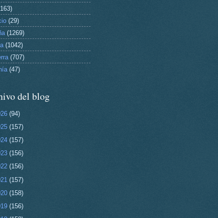
(163)
io
(29)
ña
(1269)
pa
(1042)
rra
(707)
nía
(47)
ivo del blog
026
(94)
025
(157)
024
(157)
023
(156)
022
(156)
021
(157)
020
(158)
019
(156)