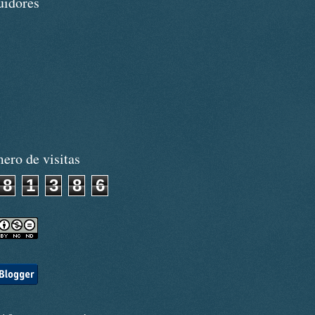
uidores
ero de visitas
8
1
3
8
6