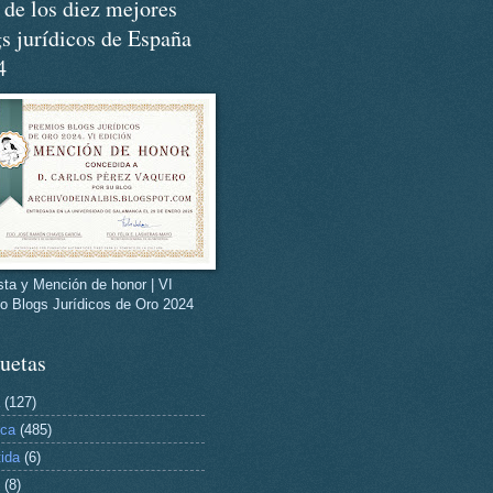
de los diez mejores
s jurídicos de España
4
ista y Mención de honor | VI
o Blogs Jurídicos de Oro 2024
uetas
(127)
ica
(485)
tida
(6)
(8)