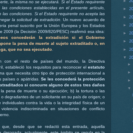
►
2
rte, la misma no se ejecutará. Si el Estado requirente
 las condiciones establecidas en el presente artículo,
►
2
 las condiciones. Si el Estado requirente no acepta las
►
2
egar la solicitud de extradición
. Un nuevo acuerdo de
►
2
teria penal suscrito por la Unión Europea y los Estados
de 2009 (la Decisión 2009/820/PESC) reafirmó esa idea:
►
2
eos concederán la extradición si el Gobierno
►
2
pone la pena de muerte al sujeto extraditado o, en
►
2
nga, que no sea ejecutado
.
▼
2
n con el resto de países del mundo, la Directiva
l, estableció los requisitos para reconocer el
estatuto
a que necesita otro tipo de protección internacional a
s países o apátridas.
Se les concederá la protección
extraditados si concurre alguno de estos tres daños
 la pena de muerte o su ejecución; b) la tortura o las
o degradantes de un solicitante en su país de origen; o
individuales contra la vida o la integridad física de un
violencia indiscriminada en situaciones de conflicto
terno.
 que, desde que se redactó esta entrada, aquella
e derogada; actualmente, este ámbito se regula en la