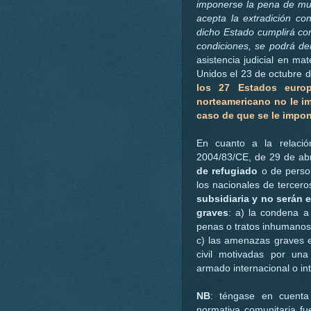
imponerse la pena
de mue
acepta la extradición con
dicho Estado cumplirá con
condiciones, se podrá den
asistencia judicial en ma
Unidos el 23 de octubre 
los 27 Estados europ
norteamericano no le im
caso de que se le impo
En cuanto a la relació
2004/83/CE, de 29 de abri
de refugiado
o de person
los nacionales de tercero
subsidiaria y no serán 
graves
: a) la condena a
penas o tratos inhumanos 
c) las amenazas graves e 
civil motivadas por una 
armado internacional o in
NB
: téngase en cuenta
normativa comunitaria fu