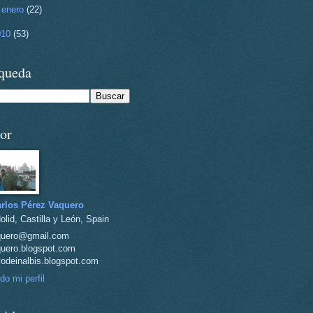
►
enero
(22)
010
(53)
queda
or
rlos Pérez Vaquero
olid, Castilla y León, Spain
quero@gmail.com
uero.blogspot.com
vodeinalbis.blogspot.com
do mi perfil