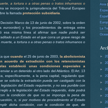
erte, a tortura o a otras penas o tratos inhumanos o
Asia
ma se incorporó la jurisprudencia del Tribunal Europeo
Espac
re la llamada
protección subsidiaria
.
Espa
Euro
 Decisión Marco de 13 de junio de 2002, sobre la orden
la
euroorden
) y los procedimientos de entrega entre
La Tie
ió esa misma línea al afirmar que
nadie podrá ser
Ocea
raditado a un Estado en el que corra un grave riesgo de
 muerte, a tortura o a otras penas o tratos inhumanos o
Arch
►
2
fica que
cuando
el 25 de junio de 2003,
la abolicionista
n acuerdo de extradición con los retencionistas
►
2
elas estableció unas condiciones especiales a
►
2
enviar a un detenido al otro lado del Atlántico. El Art. 13
a, específicamente, a la pena capital, regulando que:
►
2
ue se solicita la extradición pueda ser castigado con la
►
2
legislación del Estado requirente, y no sea punible con
►
2
eglo a la legislación del Estado requerido, éste podrá
n con la condición de que no se imponga la pena de
►
2
uestión, o, si por motivos de procedimiento el Estado
►
2
mplir dicha condición, con la condición de que, de